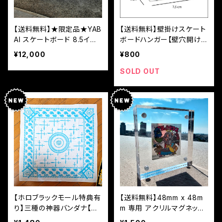
【送料無料】★限定品★YAB
【送料無料】壁掛けスケート
AI スケートボード 8.5イン
ボードハンガー【壁穴開け
チ【箱付き】
必須】
¥12,000
¥800
SOLD OUT
【ホロブラックモール特典有
【送料無料】48mm x 48m
り】三種の神器バンダナ【送
m 専用 アクリルマグネット
料無料】
フォトフレーム【特注品】