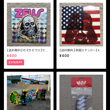
【送料無料】のぞきゼウス【セー
【送料無料】帝国ステッカー【48
ル】
mm x 48mm】
¥400
¥400
20%OFF