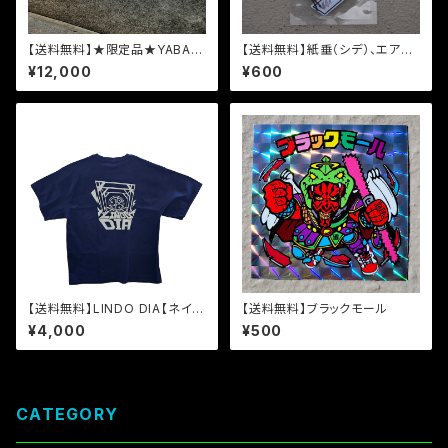
【送料無料】★限定品★YABAI
【送料無料】紙垂（シデ）、エアフ
スケートボード 8.5インチ【箱付
レッシュナー【フォレスト】
¥12,000
¥600
き】
【送料無料】LINDO DIA【ネイビ
【送料無料】ブラックモール
ー】
¥4,000
¥500
CATEGORY