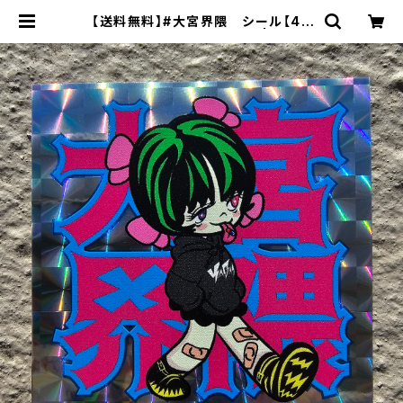
【送料無料】#大宮界隈 シール【48
mm x 48mm自作シール】 | YABA
I