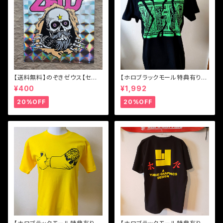
【送料無料】のぞきゼウス【セー
【ホロブラックモール特典有り】
ル】
【ホロブラックモール特典有り】
¥400
¥1,992
【送料無料】YEN(円と縁) Tシ
ャツ
20%OFF
20%OFF