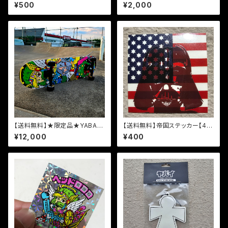
Y “PIECE OF MIND”【3枚組ス
¥500
¥2,000
テッカーパック】
【送料無料】★限定品★YABAI
【送料無料】帝国ステッカー【48
スケートボード 8.5インチ【箱付
mm x 48mm】
¥12,000
¥400
き】