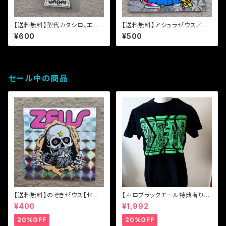
【送料無料】型代カタシロ、エア
【送料無料】アシュラゼウス／シ
フレッシュナー【サンダルウッド】
ール【OG復刻】
¥600
¥500
セール中の商品
【送料無料】のぞきゼウス【セー
【ホロブラックモール特典有り】
ル】
【ホロブラックモール特典有り】
¥400
¥1,992
【送料無料】YEN(円と縁) Tシ
ャツ
20%OFF
20%OFF