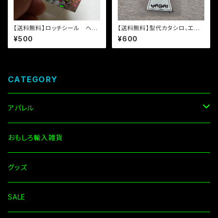
【送料無料】ロッチシール ヘッ
【送料無料】型代カタシロ、エア
ドロロロ【OG復刻】
フレッシュナー【サンダルウッド】
¥500
¥600
CATEGORY
アパレル
Tシャツ
おもしろ輸入雑貨
長袖
グッズ
その他
SALE