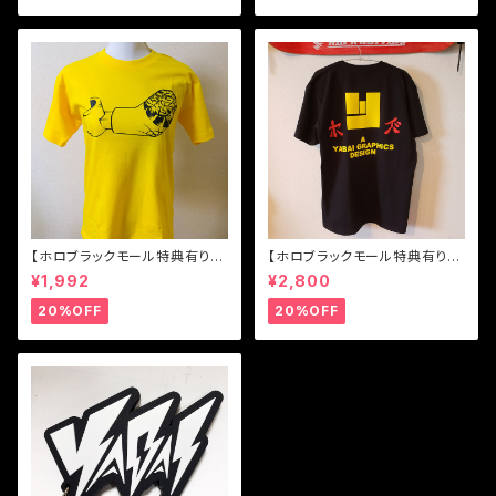
【ホロブラックモール特典有り】
【ホロブラックモール特典有り】
【送料無料】アウトロー Tシャ
【送料無料】YABAI ゴールデン
¥1,992
¥2,800
ツ
ハーベスト ヌンチャク
20%OFF
20%OFF