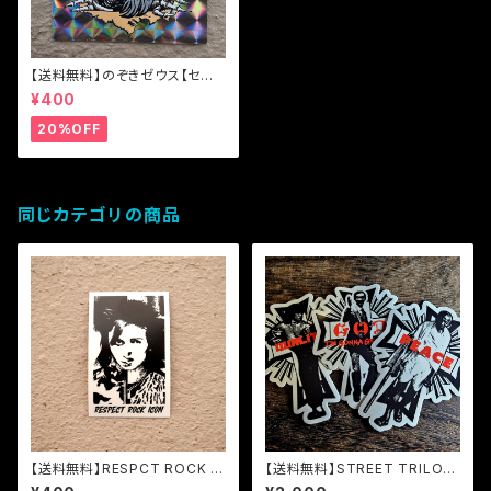
【送料無料】のぞきゼウス【セー
ル】
¥400
20%OFF
同じカテゴリの商品
【送料無料】RESPCT ROCK IC
【送料無料】STREET TRILOG
ON ステッカー
Y “PIECE OF MIND”【3枚組ス