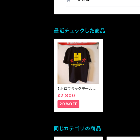
最近チェックした商品
【ホロブラックモール特
典有り】【送料無料】YA
¥2,800
BAI ゴールデンハーベ
スト ヌンチャク
20%OFF
同じカテゴリの商品