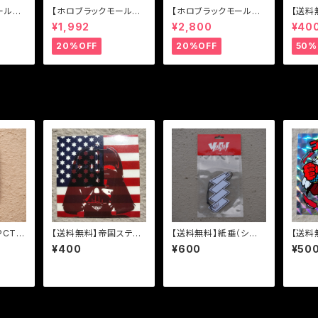
ール特
【ホロブラックモール特
【ホロブラックモール特
【送料
ラックモ
典有り】【送料無料】アウ
典有り】【送料無料】YA
ーホル
¥1,992
¥2,800
¥40
送料無
トロー Tシャツ
BAI ゴールデンハーベ
) Tシ
スト ヌンチャク
20%OFF
20%OFF
50%
CT R
【送料無料】帝国ステッ
【送料無料】紙垂（シ
【送料
テッカー
カー【48mm x 48m
デ）、エアフレッシュナー
ール
¥400
¥600
¥50
m】
【フォレスト】