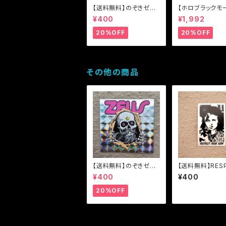
【送料無料】のぞきゼウ
【ホロブラックモ
ス【セール】
典有り】【ホロブ
¥400
¥1,992
ール特典有り】【
料】YEN(円と縁
20%OFF
20%OFF
ャツ
その他の商品
【送料無料】のぞきゼウ
【送料無料】RESP
ス【セール】
OCK ICON ス
¥400
¥400
20%OFF