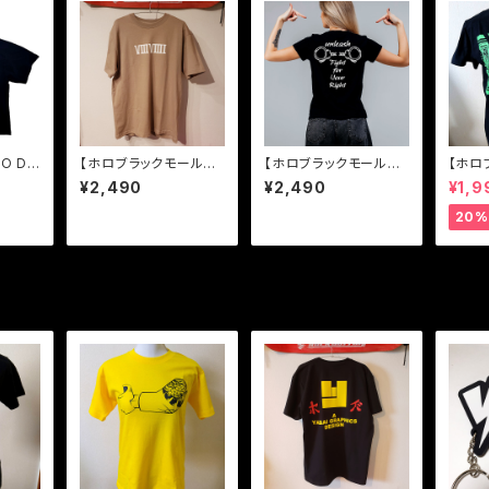
O DI
【ホロブラックモール特
【ホロブラックモール特
【ホロ
典有り】【送料無料】42
典有り】【送料無料】unl
典有り
¥2,490
¥2,490
¥1,9
0
eash/解放
ール特
料】Y
20%
ャツ