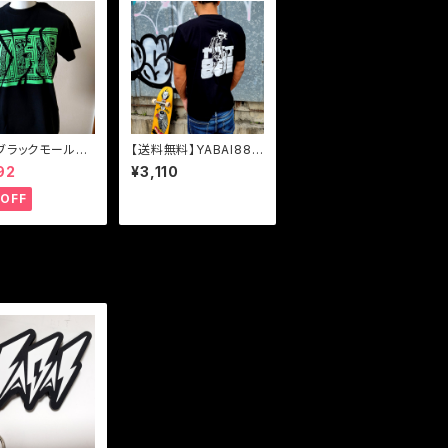
ブラックモール特
【送料無料】YABAI881
】【ホロブラックモ
【ゴルゴパロディTシャ
92
¥3,110
典有り】【送料無
ツ】
EN(円と縁) Tシ
OFF